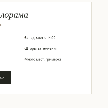
клорама
АС
Запад, свет с 14:00
Шторы затемнения
Много мест, гримёрка
аме