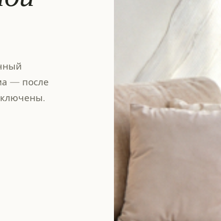
очный
ма — после
 включены.